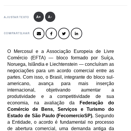
Produtos e Serviços
Turismo
Serviços
Conselho de Assuntos Tributários
Logística Reversa
Advocacy
SESC
A+
A-
PROJETOS ESPECIAIS:
Conselho Estadual de Defesa do Contribuinte
AJUSTAR TEXTO
COP30
SENAC
Afixação de preços e fiscalização
Conselho de Economia Empresarial e Política
COMPARTILHAR
Cecomercio
Conselho Superior de Direito
Licitações
Conselho do Comércio Atacadista
O Mercosul e a Associação Europeia de Livre 
Prêmio de Sustentabilidade
Comércio (EFTA) — bloco formado por Suíça, 
Conselho de Serviços
Noruega, Islândia e Liechtenstein — concluíram as 
negociações para um acordo comercial entre as 
Conselho de Relações Internacionais
partes. Com isso, o Brasil, integrante do bloco sul-
Conselho de Sustentabilidade
americano, avança para mais inserção 
internacional, objetivando aumentar a 
Conselho de Comércio Eletrônico
produtividade e a competitividade de sua 
economia, na avaliação da 
Federação do 
Comércio de Bens, Serviços e Turismo do 
Estado de São Paulo (FecomercioSP).
 Segundo 
a Entidade, o acordo é fundamental no processo 
de abertura comercial, uma demanda antiga da 