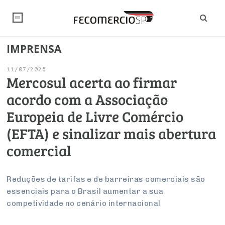
IMPRENSA
NOTÍCIAS
11/07/2025
Editorial
SINDICATOS
Mercosul acerta ao firmar
acordo com a Associação
Artigos
Economia
PESQUISAS
Europeia de Livre Comércio
Institucional
Pesquisas
Legislação
FALE CONOSCO
(EFTA) e sinalizar mais abertura
Debates Fecomercio-SP
Brasil
comercial
Trabalho
Negócios
INSTITUCIONAL
PROJETOS ESPECIAIS:
Internacional
Empresas
Varejo
Sobre
UM BRASIL
Sustentabilidade
CONSELHOS
Modernização do Estado
Reduções de tarifas e de barreiras comerciais são
Arbitragem e Mediação
essenciais para o Brasil aumentar a sua
UM BRASIL
Atacado
Imprensa
Economia Digital
Últimas Notícias
ESG
Conselho de Turismo
competividade no cenário internacional
EMPRESAS
Reforma Tributária
Serviços
Negociações Coletivas
Inteligência Artificial
Conselho de Emprego e Relações do Trabalho
PROJETOS ESPECIAIS: