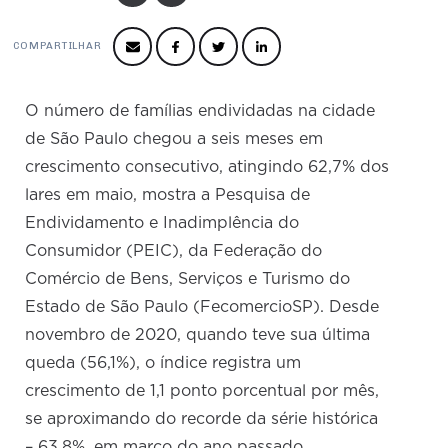
Produtos e Serviços
Turismo
Serviços
Conselho de Assuntos Tributários
Logística Reversa
Advocacy
SESC
COMPARTILHAR
PROJETOS ESPECIAIS:
Conselho Estadual de Defesa do Contribuinte
COP30
SENAC
Afixação de preços e fiscalização
Conselho de Economia Empresarial e Política
O número de famílias endividadas na cidade
Cecomercio
Conselho Superior de Direito
de São Paulo chegou a seis meses em
Licitações
crescimento consecutivo, atingindo 62,7% dos
Conselho do Comércio Atacadista
Prêmio de Sustentabilidade
lares em maio, mostra a Pesquisa de
Conselho de Serviços
Endividamento e Inadimplência do
Conselho de Relações Internacionais
Consumidor (PEIC), da Federação do
Comércio de Bens, Serviços e Turismo do
Conselho de Sustentabilidade
Estado de São Paulo (FecomercioSP). Desde
Conselho de Comércio Eletrônico
novembro de 2020, quando teve sua última
queda (56,1%), o índice registra um
crescimento de 1,1 ponto porcentual por mês,
se aproximando do recorde da série histórica
– 63,8%, em março do ano passado.