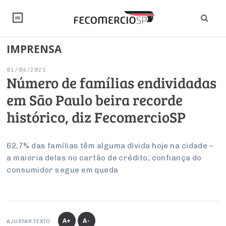
IMPRENSA
NOTÍCIAS
01/06/2021
Editorial
SINDICATOS
Número de famílias endividadas
em São Paulo beira recorde
Artigos
Economia
PESQUISAS
histórico, diz FecomercioSP
Institucional
Pesquisas
Legislação
FALE CONOSCO
Debates Fecomercio-SP
Brasil
62,7% das famílias têm alguma dívida hoje na cidade –
Trabalho
Negócios
INSTITUCIONAL
a maioria delas no cartão de crédito; confiança do
PROJETOS ESPECIAIS:
Internacional
Empresas
consumidor segue em queda
Varejo
Sobre
UM BRASIL
Sustentabilidade
CONSELHOS
Modernização do Estado
Arbitragem e Mediação
UM BRASIL
Atacado
Imprensa
Economia Digital
Últimas Notícias
ESG
Conselho de Turismo
EMPRESAS
Reforma Tributária
Serviços
Negociações Coletivas
Inteligência Artificial
Conselho de Emprego e Relações do Trabalho
A+
A-
AJUSTAR TEXTO
PROJETOS ESPECIAIS: