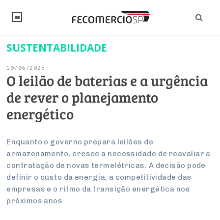
SUSTENTABILIDADE
NOTÍCIAS
10/06/2026
Editorial
SINDICATOS
O leilão de baterias e a urgência
de rever o planejamento
Artigos
Economia
PESQUISAS
energético
Institucional
Pesquisas
Legislação
FALE CONOSCO
Debates Fecomercio-SP
Brasil
Enquanto o governo prepara leilões de
Trabalho
Negócios
INSTITUCIONAL
armazenamento, cresce a necessidade de reavaliar a
PROJETOS ESPECIAIS:
Internacional
Empresas
contratação de novas termelétricas. A decisão pode
Varejo
Sobre
UM BRASIL
Sustentabilidade
CONSELHOS
Modernização do Estado
definir o custo da energia, a competitividade das
Arbitragem e Mediação
UM BRASIL
Atacado
Imprensa
empresas e o ritmo da transição energética nos
Economia Digital
Últimas Notícias
ESG
Conselho de Turismo
EMPRESAS
Reforma Tributária
próximos anos
Serviços
Negociações Coletivas
Inteligência Artificial
Conselho de Emprego e Relações do Trabalho
PROJETOS ESPECIAIS: