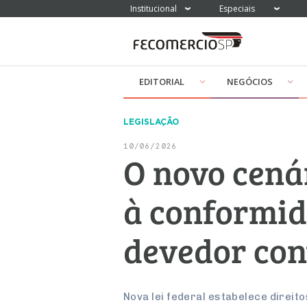
Institucional
Especiais
EDITORIAL
NEGÓCIOS
LEGISLAÇÃO
10/06/2026
O novo cenár
à conformid
devedor co
Nova lei federal estabelece direi