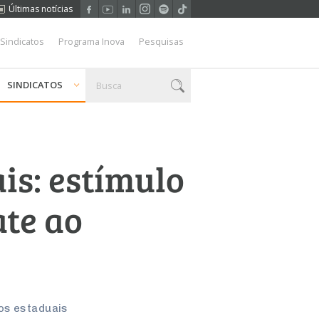
Últimas notícias
 Sindicatos
Programa Inova
Pesquisas
SINDICATOS
is: estímulo
ate ao
los estaduais