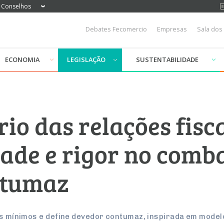
Conselhos
Debates Fecomercio
Empresas
Sala dos
ECONOMIA
LEGISLAÇÃO
SUSTENTABILIDADE
io das relações fisca
ade e rigor no comb
ntumaz
tos mínimos e define devedor contumaz, inspirada em mode