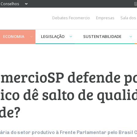
Conselhos
Debates Fecomercio
Empresas
Sala dos
ECONOMIA
LEGISLAÇÃO
SUSTENTABILIDADE
omercioSP defende p
ico dê salto de quali
de?
ária do setor produtivo à Frente Parlamentar pelo Brasil 