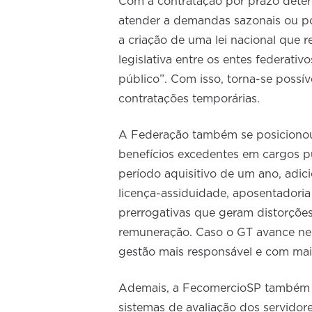
Com a contratação por prazo determ
atender a demandas sazonais ou po
a criação de uma lei nacional que 
legislativa entre os entes federativ
público”. Com isso, torna-se possív
contratações temporárias.
A Federação também se posicionou a
benefícios excedentes em cargos pú
período aquisitivo de um ano, adici
licença-assiduidade, aposentadori
prerrogativas que geram distorçõe
remuneração. Caso o GT avance nes
gestão mais responsável e com mais
Ademais, a FecomercioSP também r
sistemas de avaliação dos servidor