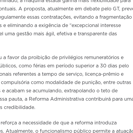
inado, a máquina estatal ganha mais flexibilidade para
ntuais. A proposta, atualmente em debate pelo GT, prev
regulamente essas contratações, evitando a fragmentação
os e eliminando a exigência de “excepcional interesse
el uma gestão mais ágil, efetiva e transparente das
 favor da proibição de privilégios remuneratórios e
blicos, como férias em período superior a 30 dias pelo
onais referentes a tempo de serviço, licença-prêmio e
a compulsória como modalidade de punição, entre outras
s e acabam se acumulando, extrapolando o teto de
sa pauta, a Reforma Administrativa contribuirá para um
 credibilidade.
eforça a necessidade de que a reforma introduza
es. Atualmente, o funcionalismo público permite a atuaçã