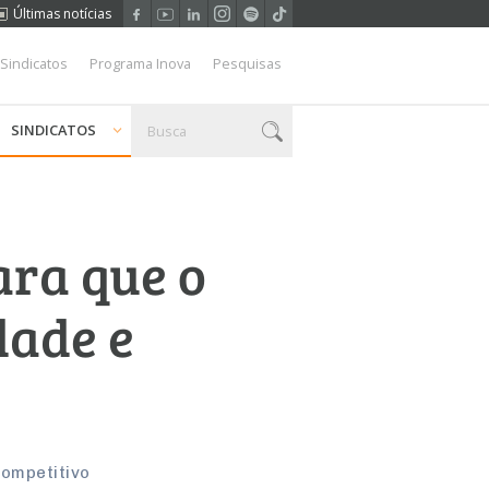
Últimas notícias
 Sindicatos
Programa Inova
Pesquisas
SINDICATOS
ara que o
dade e
Competitivo