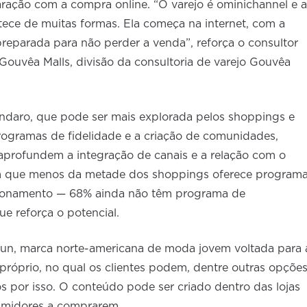
ração com a compra online. “O varejo é ominichannel e a
ontece de muitas formas. Ela começa na internet, com a
r preparada para não perder a venda”, reforça o consultor
ouvêa Malls, divisão da consultoria de varejo Gouvêa
ndaro, que pode ser mais explorada pelos shoppings e
programas de fidelidade e a criação de comunidades,
 aprofundem a integração de canais e a relação com o
m que menos da metade dos shoppings oferece program
lacionamento — 68% ainda não têm programa de
e reforça o potencial.
sun, marca norte-americana de moda jovem voltada para 
 próprio, no qual os clientes podem, dentre outras opções
 por isso. O conteúdo pode ser criado dentro das lojas
sumidores a comprarem.