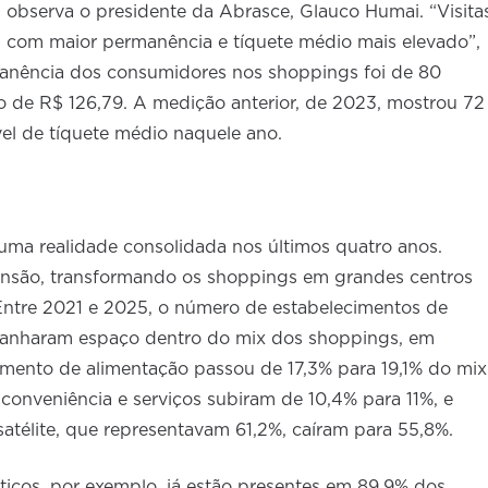
, observa o presidente da Abrasce, Glauco Humai. “Visita
 com maior permanência e tíquete médio mais elevado”,
nência dos consumidores nos shoppings foi de 80
de R$ 126,79. A medição anterior, de 2023, mostrou 72
el de tíquete médio naquele ano.
uma realidade consolidada nos últimos quatro anos.
ansão, transformando os shoppings em grandes centros
 Entre 2021 e 2025, o número de estabelecimentos de
 ganharam espaço dentro do mix dos shoppings, em
egmento de alimentação passou de 17,3% para 19,1% do mix
onveniência e serviços subiram de 10,4% para 11%, e
-satélite, que representavam 61,2%, caíram para 55,8%.
ticos, por exemplo, já estão presentes em 89,9% dos