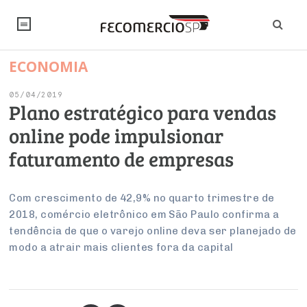
ECONOMIA
NOTÍCIAS
05/04/2019
Editorial
SINDICATOS
Plano estratégico para vendas
online pode impulsionar
Artigos
Economia
PESQUISAS
faturamento de empresas
Institucional
Pesquisas
Legislação
FALE CONOSCO
Debates Fecomercio-SP
Brasil
Com crescimento de 42,9% no quarto trimestre de
Trabalho
Negócios
INSTITUCIONAL
2018, comércio eletrônico em São Paulo confirma a
PROJETOS ESPECIAIS:
Internacional
Empresas
tendência de que o varejo online deva ser planejado de
Varejo
Sobre
UM BRASIL
Sustentabilidade
CONSELHOS
Modernização do Estado
modo a atrair mais clientes fora da capital
Arbitragem e Mediação
UM BRASIL
Atacado
Imprensa
Economia Digital
Últimas Notícias
ESG
Conselho de Turismo
EMPRESAS
Reforma Tributária
Serviços
Negociações Coletivas
Inteligência Artificial
Conselho de Emprego e Relações do Trabalho
PROJETOS ESPECIAIS: