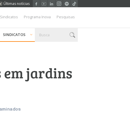
Últimas notícias
 Sindicatos
Programa Inova
Pesquisas
SINDICATOS
s em jardins
taminados