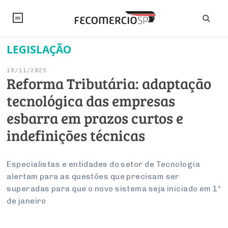
LEGISLAÇÃO
NOTÍCIAS
18/11/2025
Editorial
SINDICATOS
Reforma Tributária: adaptação
tecnológica das empresas
Artigos
Economia
PESQUISAS
esbarra em prazos curtos e
Institucional
Pesquisas
Legislação
FALE CONOSCO
indefinições técnicas
Debates Fecomercio-SP
Brasil
Trabalho
Negócios
INSTITUCIONAL
PROJETOS ESPECIAIS:
Internacional
Especialistas e entidades do setor de Tecnologia
Empresas
alertam para as questões que precisam ser
Varejo
Sobre
UM BRASIL
Sustentabilidade
CONSELHOS
Modernização do Estado
Arbitragem e Mediação
superadas para que o novo sistema seja iniciado em 1º
UM BRASIL
Atacado
Imprensa
Economia Digital
de janeiro
Últimas Notícias
ESG
Conselho de Turismo
EMPRESAS
Reforma Tributária
Serviços
Negociações Coletivas
Inteligência Artificial
Conselho de Emprego e Relações do Trabalho
PROJETOS ESPECIAIS: