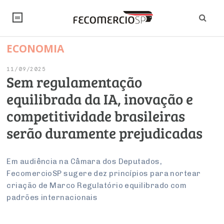
ECONOMIA
NOTÍCIAS
11/09/2025
Editorial
SINDICATOS
Sem regulamentação
equilibrada da IA, inovação e
Artigos
Economia
PESQUISAS
competitividade brasileiras
Institucional
Pesquisas
Legislação
FALE CONOSCO
serão duramente prejudicadas
Debates Fecomercio-SP
Brasil
Trabalho
Negócios
INSTITUCIONAL
PROJETOS ESPECIAIS:
Internacional
Em audiência na Câmara dos Deputados,
Empresas
FecomercioSP sugere dez princípios para nortear
Varejo
Sobre
UM BRASIL
Sustentabilidade
CONSELHOS
Modernização do Estado
Arbitragem e Mediação
criação de Marco Regulatório equilibrado com
UM BRASIL
Atacado
Imprensa
Economia Digital
padrões internacionais
Últimas Notícias
ESG
Conselho de Turismo
EMPRESAS
Reforma Tributária
Serviços
Negociações Coletivas
Inteligência Artificial
Conselho de Emprego e Relações do Trabalho
PROJETOS ESPECIAIS: