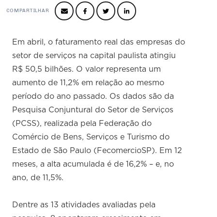
Produtos e Serviços
Turismo
Serviços
Conselho de Assuntos Tributários
COMPARTILHAR
Logística Reversa
Advocacy
SESC
PROJETOS ESPECIAIS:
Conselho Estadual de Defesa do Contribuinte
COP30
SENAC
Em abril, o faturamento real das empresas do
Afixação de preços e fiscalização
Conselho de Economia Empresarial e Política
setor de serviços na capital paulista atingiu
Cecomercio
Conselho Superior de Direito
R$ 50,5 bilhões. O valor representa um
Licitações
aumento de 11,2% em relação ao mesmo
Conselho do Comércio Atacadista
Prêmio de Sustentabilidade
período do ano passado. Os dados são da
Conselho de Serviços
Pesquisa Conjuntural do Setor de Serviços
Conselho de Relações Internacionais
(PCSS), realizada pela Federação do
Conselho de Sustentabilidade
Comércio de Bens, Serviços e Turismo do
Estado de São Paulo (FecomercioSP). Em 12
Conselho de Comércio Eletrônico
meses, a alta acumulada é de 16,2% – e, no
ano, de 11,5%.
Dentre as 13 atividades avaliadas pela