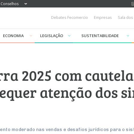
Conselhos
Debates Fecomercio
Empresas
Sala dos
ECONOMIA
LEGISLAÇÃO
SUSTENTABILIDADE
rra 2025 com cautel
requer atenção dos s
nto moderado nas vendas e desafios jurídicos para o sis