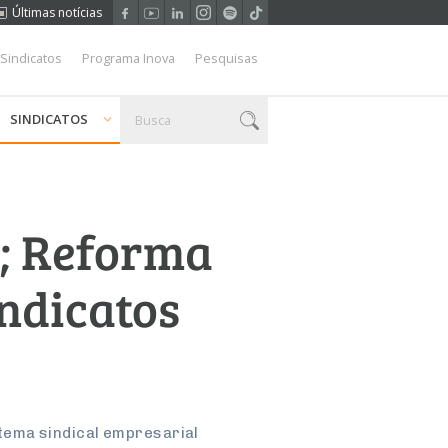
Últimas notícias
 Sindicatos
Programa Inova
Pesquisas
SINDICATOS
a; Reforma
indicatos
tema sindical empresarial