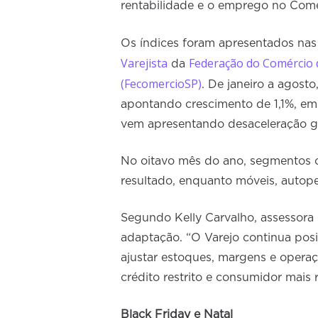
rentabilidade e o emprego no Comé
Os índices foram apresentados nas
Varejista
Federação do Comércio d
da
(FecomercioSP)
. De janeiro a agost
apontando crescimento de 1,1%, em 
vem apresentando desaceleração gr
No oitavo mês do ano, segmentos c
resultado, enquanto móveis, autopeç
Segundo Kelly Carvalho, assessor
adaptação. “O Varejo continua pos
ajustar estoques, margens e oper
crédito restrito e consumidor mais r
Black Friday e Natal