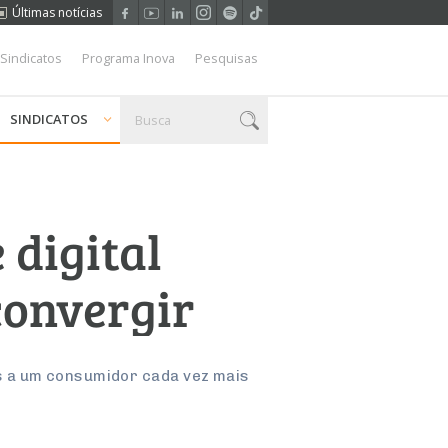
Últimas notícias
 Sindicatos
Programa Inova
Pesquisas
SINDICATOS
 digital
convergir
s a um consumidor cada vez mais