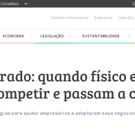
Conselhos
Debates Fecomercio
Empresas
Sala dos
ECONOMIA
LEGISLAÇÃO
SUSTENTABILIDADE
rado: quando físico e
ompetir e passam a 
égias para ajudar empresários a adaptarem seus negócio