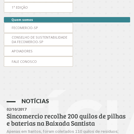
Produtos e Serviços
Turismo
Serviços
Conselho de Assuntos Tributários
1ª EDIÇÃO
Logística Reversa
Advocacy
SESC
PROJETOS ESPECIAIS:
Conselho Estadual de Defesa do Contribuinte
COP30
Quem somos
SENAC
Afixação de preços e fiscalização
FECOMERCIO-SP
Conselho de Economia Empresarial e Política
Cecomercio
CONSELHO DE SUSTENTABILIDADE
Conselho Superior de Direito
DA FECOMERCIO-SP
Licitações
Conselho do Comércio Atacadista
APOIADORES
Prêmio de Sustentabilidade
FALE CONOSCO
Conselho de Serviços
Conselho de Relações Internacionais
Conselho de Sustentabilidade
TÍCI
Conselho de Comércio Eletrônico
NOTÍCIAS
02/10/2017
Sincomercio recolhe 200 quilos de pilhas
e baterias na Baixada Santista
Apenas em Santos, foram coletados 110 quilos de resíduos;