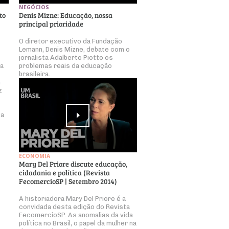
NEGÓCIOS
to
Denis Mizne: Educação, nossa
principal prioridade
O diretor executivo da Fundação
Lemann, Denis Mizne, debate com o
jornalista Adalberto Piotto os
ta
problemas reais da educação
brasileira.
m
z
ta
ECONOMIA
Mary Del Priore discute educação,
cidadania e política (Revista
FecomercioSP | Setembro 2014)
A historiadora Mary Del Priore é a
convidada desta edição do Revista
FecomercioSP. As anomalias da vida
política no Brasil, o papel da mulher na