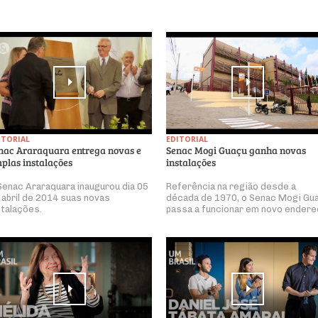
ITORIAL
EDITORIAL
nac Araraquara entrega novas e
Senac Mogi Guaçu ganha novas
plas instalações
instalações
Senac Araraquara inaugurou dia 05
Referência na região desde a
 abril de 2014 suas novas
década de 1970, o Senac Mogi Gu
stalações.
passa a funcionar em novo endere