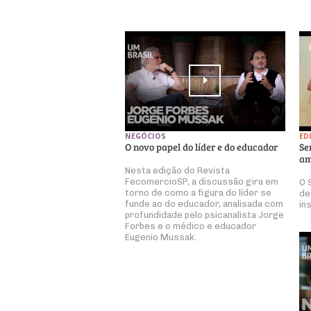
NEGÓCIOS
ED
O novo papel do líder e do educador
Se
am
Nesta edição do Revista
FecomercioSP, a discussão gira em
O 
torno de como a figura do líder se
de
funde ao do educador, analisada com
in
profundidade pelo psicanalista Jorge
Forbes e o médico e educador
Eugenio Mussak.