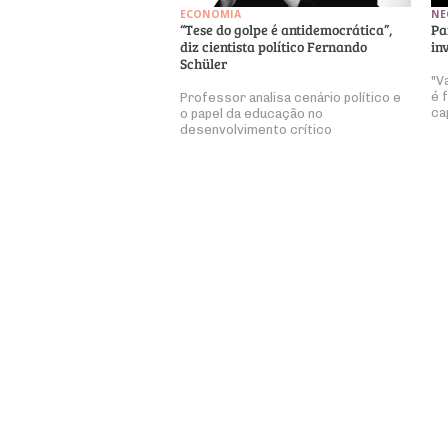
ECONOMIA
NE
“Tese do golpe é antidemocrática”,
Pa
diz cientista político Fernando
in
Schüler
"V
é 
Professor analisa cenário político e
ca
o papel da educação no
desenvolvimento crítico