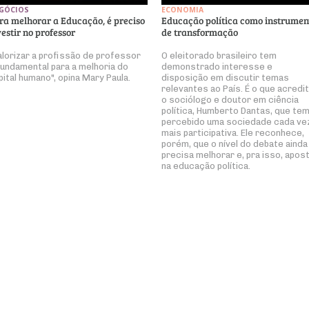
GÓCIOS
ECONOMIA
ra melhorar a Educação, é preciso
Educação política como instrumen
vestir no professor
de transformação
alorizar a profissão de professor
O eleitorado brasileiro tem
fundamental para a melhoria do
demonstrado interesse e
pital humano", opina Mary Paula.
disposição em discutir temas
relevantes ao País. É o que acredi
o sociólogo e doutor em ciência
política, Humberto Dantas, que te
percebido uma sociedade cada ve
mais participativa. Ele reconhece,
porém, que o nível do debate ainda
precisa melhorar e, pra isso, apos
na educação política.