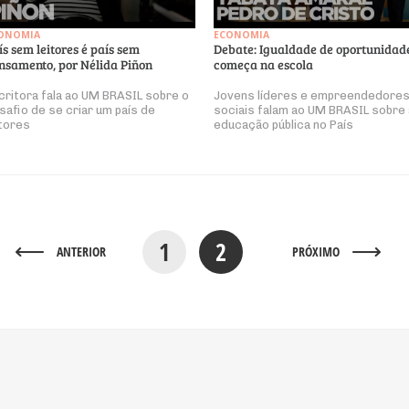
ONOMIA
ECONOMIA
ís sem leitores é país sem
Debate: Igualdade de oportunidad
nsamento, por Nélida Piñon
começa na escola
critora fala ao UM BRASIL sobre o
Jovens líderes e empreendedore
safio de se criar um país de
sociais falam ao UM BRASIL sobre 
itores
educação pública no País
1
2
ANTERIOR
PRÓXIMO