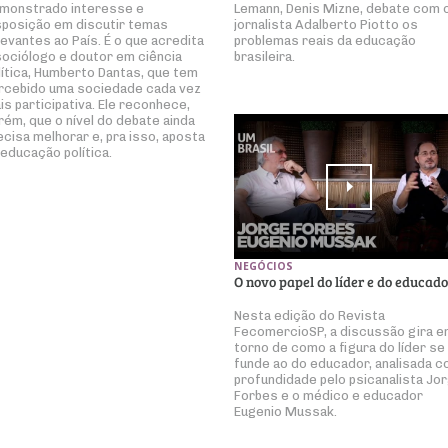
monstrado interesse e
Lemann, Denis Mizne, debate com 
sposição em discutir temas
jornalista Adalberto Piotto os
levantes ao País. É o que acredita
problemas reais da educação
sociólogo e doutor em ciência
brasileira.
lítica, Humberto Dantas, que tem
rcebido uma sociedade cada vez
is participativa. Ele reconhece,
rém, que o nível do debate ainda
ecisa melhorar e, pra isso, aposta
 educação política.
NEGÓCIOS
O novo papel do líder e do educado
Nesta edição do Revista
FecomercioSP, a discussão gira 
torno de como a figura do líder se
funde ao do educador, analisada 
profundidade pelo psicanalista Jo
Forbes e o médico e educador
Eugenio Mussak.