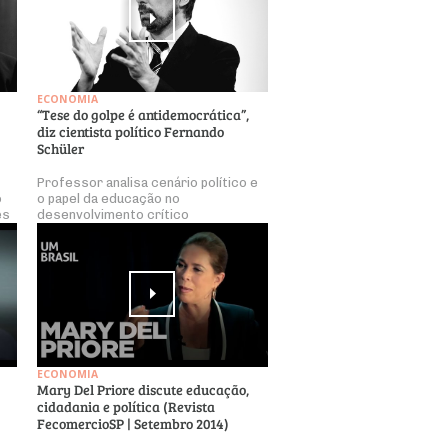
ECONOMIA
“Tese do golpe é antidemocrática”,
diz cientista político Fernando
Schüler
Professor analisa cenário político e
o
o papel da educação no
es
desenvolvimento crítico
ECONOMIA
Mary Del Priore discute educação,
cidadania e política (Revista
FecomercioSP | Setembro 2014)