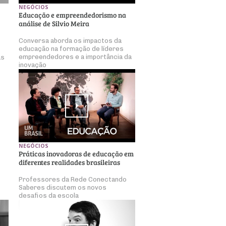
NEGÓCIOS
Educação e empreendedorismo na
análise de Silvio Meira
Conversa aborda os impactos da
educação na formação de líderes
empreendedores e a importância da
as
inovação
NEGÓCIOS
Práticas inovadoras de educação em
diferentes realidades brasileiras
Professores da Rede Conectando
Saberes discutem os novos
desafios da escola