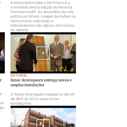
o
A historiadora Mary Del Priore é a
convidada desta edição do Revista
FecomercioSP. As anomalias da vida
política no Brasil, o papel da mulher na
democracia, educação e
individualismo são alguns dos temas
do debate.
EDITORIAL
r
Senac Araraquara entrega novas e
amplas instalações
em
O Senac Araraquara inaugurou dia 05
de abril de 2014 suas novas
com
instalações.
rge