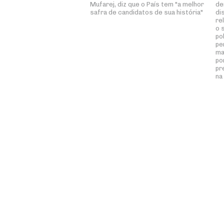
Mufarej, diz que o País tem "a melhor
de
safra de candidatos de sua história"
di
re
o 
po
pe
ma
po
pr
na