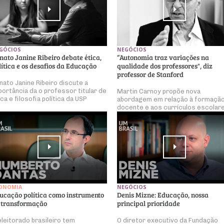
GÓCIOS
NEGÓCIOS
nato Janine Ribeiro debate ética,
“Autonomia traz variações na
lítica e os desafios da Educação
qualidade dos professores", diz
professor de Stanford
nato Janine Ribeiro discute a
portância da o professor titular de
Martin Carnoy propõe nova
ica e filosofia política da USP
abordagem em relação à formaçã
docente e aos currículos escolar
ONOMIA
NEGÓCIOS
ucação política como instrumento
Denis Mizne: Educação, nossa
 transformação
principal prioridade
eleitorado brasileiro tem
O diretor executivo da Fundação