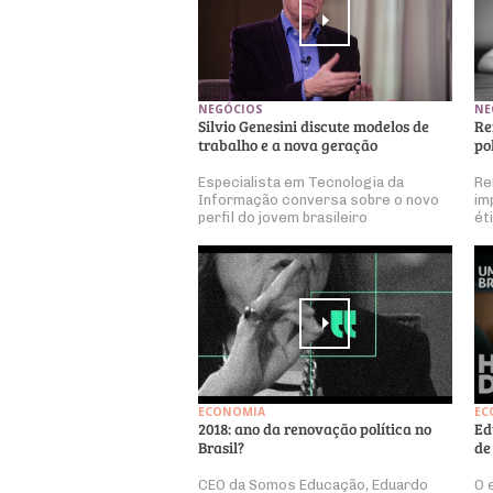
NEGÓCIOS
NE
Silvio Genesini discute modelos de
Re
trabalho e a nova geração
po
Especialista em Tecnologia da
Re
Informação conversa sobre o novo
im
perfil do jovem brasileiro
ét
ECONOMIA
EC
2018: ano da renovação política no
Ed
Brasil?
de
CEO da Somos Educação, Eduardo
O 