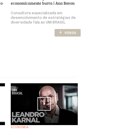
co
economicamente burra | Ana Bavon
Consultora especializada em
desenvolvimento de estratégias de
diversidade fala ao UM BRASIL
+
VÍDEOS
ECONOMIA