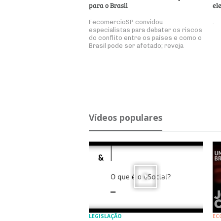
para o Brasil
el
FecomercioSP convidou
.
especialistas para debater os riscos
do conflito entre os países e como o
Brasil pode ser afetado; reveja
Ví­deos po­pu­lares
LEGISLAÇÃO
EC