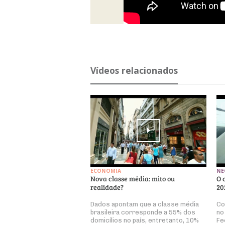
Ví­deos re­la­ci­o­nados
ECONOMIA
NE
Nova classe média: mito ou
O 
realidade?
20
Dados apontam que a classe média
Co
brasileira corresponde a 55% dos
no
domicílios no país, entretanto, 10%
Fe