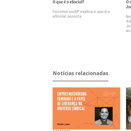
O que é o eSocial?
O 
Jo
FecomercioSP explica o que é o
eSocial; assista
Ne
Ad
Jo
ac
Notícias relacionadas