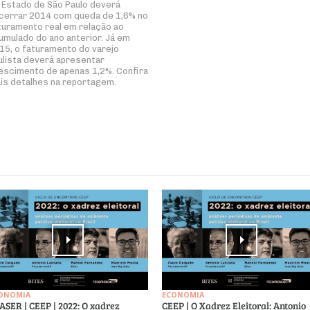
 Estado de São Paulo deverá
cerrar 2014 com queda de 1,6% no
turamento real em relação ao
umulado do ano anterior. Já em
15, o faturamento do varejo
ulista deverá apresentar
escimento de apenas 1,2%. Confira
is detalhes na reportagem.
ONOMIA
ECONOMIA
ASER | CEEP | 2022: O xadrez
CEEP | O Xadrez Eleitoral: Antonio