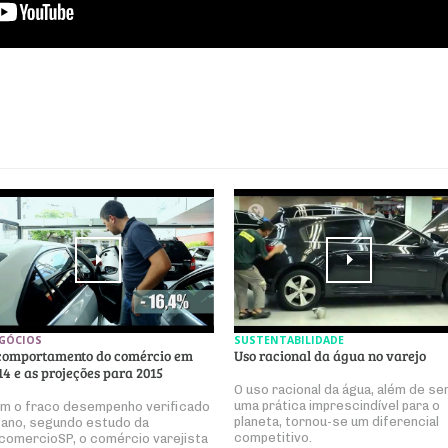
GÓCIOS
SUSTENTABILIDADE
comportamento do comércio em
Uso racional da água no varejo
14 e as projeções para 2015
O uso racional da água, além de se
uma prática imprescindível para o
m o fraco desempenho verificado
planeta, tornou-se um diferencial
 ano, segundo estudo da
competitivo.
comercioSP, o comércio varejista