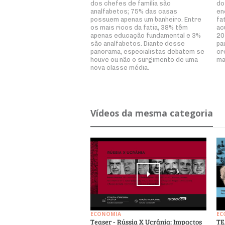
dos chefes de família são
do
analfabetos; 75% das casas
en
possuem apenas um banheiro. Entre
fa
os mais ricos da fatia, 38% têm
ac
apenas educação fundamental e 3%
20
são analfabetos. Diante desse
pa
panorama, especialistas debatem se
cr
houve ou não o surgimento de uma
ma
nova classe média.
Ví­deos da mesma ca­te­goria
ECONOMIA
EC
Teaser - Rússia X Ucrânia: Impactos
TE