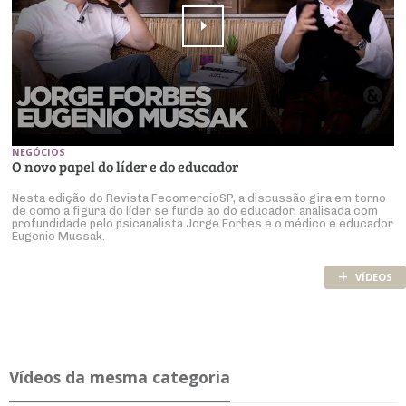
NEGÓCIOS
O novo papel do líder e do educador
Nesta edição do Revista FecomercioSP, a discussão gira em torno
de como a figura do líder se funde ao do educador, analisada com
profundidade pelo psicanalista Jorge Forbes e o médico e educador
Eugenio Mussak.
+
VÍDEOS
Ví­deos da mesma ca­te­goria