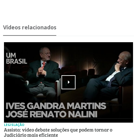
Ví­deos re­la­ci­o­nados
LEGISLAÇÃO
Assista: vídeo debate soluções que podem tornar o
Judiciário mais eficiente