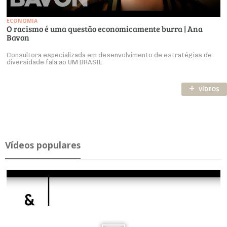
ECONOMIA
O racismo é uma questão economicamente burra | Ana
Bavon
Consultora especializada em desenvolvimento de estratégias de
diversidade fala ao UM BRASIL
+
VÍDEOS
Ví­deos po­pu­lares