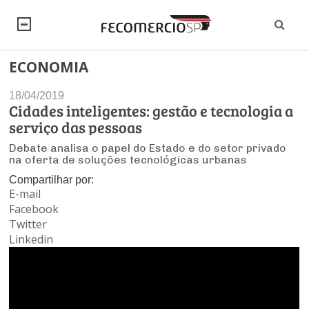
ECONOMIA
NOTÍCIAS
18/04/2019
Editorial
SINDICATOS
Cidades inteligentes: gestão e tecnologia a
serviço das pessoas
Artigos
Economia
PESQUISAS
Debate analisa o papel do Estado e do setor privado
na oferta de soluções tecnológicas urbanas
Institucional
Pesquisas
Legislação
FALE CONOSCO
Compartilhar por:
Debates Fecomercio-SP
E-mail
Brasil
Trabalho
Facebook
Negócios
INSTITUCIONAL
PROJETOS ESPECIAIS:
Internacional
Twitter
Empresas
Linkedin
Varejo
Sobre
UM BRASIL
Sustentabilidade
CONSELHOS
Modernização do Estado
Arbitragem e Mediação
UM BRASIL
Atacado
Imprensa
Economia Digital
Últimas Notícias
ESG
Conselho de Turismo
EMPRESAS
Reforma Tributária
Serviços
Negociações Coletivas
Inteligência Artificial
Conselho de Emprego e Relações do Trabalho
PROJETOS ESPECIAIS: