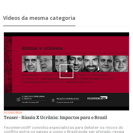
Ví­deos da mesma ca­te­goria
ECONOMIA
Teaser - Rússia X Ucrânia: Impactos para o Brasil
FecomercioSP convidou especialistas para debater os riscos do
conflito entre os países e como o Brasil pode ser afetado; reveja