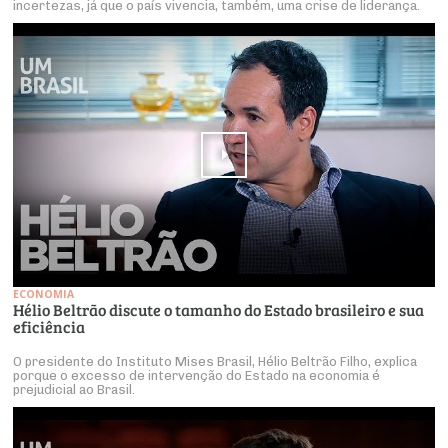
incertezas, já que o país vivencia, também, uma crise de liderança.
ECONOMIA
Hélio Beltrão discute o tamanho do Estado brasileiro e sua
eficiência
O presidente do Instituto Mises Brasil, Hélio Beltrão Filho, explica
porque o excesso de intervenção do Estado na economia é
prejudicial ao Brasil.