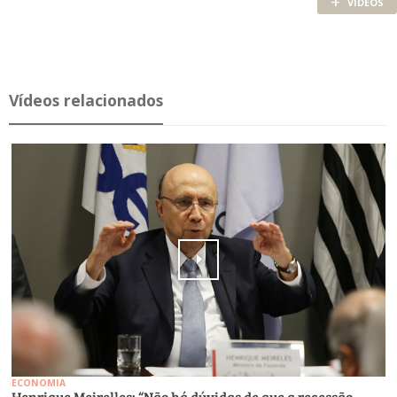
+
VÍDEOS
Ví­deos re­la­ci­o­nados
ECONOMIA
Henrique Meirelles: “Não há dúvidas de que a recessão