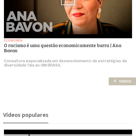
ECONOMIA
O racismo é uma questão economicamente burra | Ana
Bavon
Consultora especializada em desenvolvimento de estratégias de
diversidade fala ao UM BRASIL
+
VÍDEOS
Ví­deos po­pu­lares