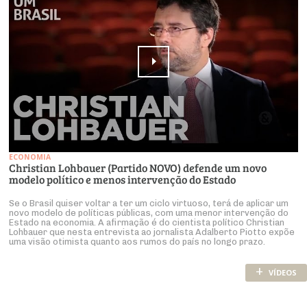
ECONOMIA
Christian Lohbauer (Partido NOVO) defende um novo
modelo político e menos intervenção do Estado
Se o Brasil quiser voltar a ter um ciclo virtuoso, terá de aplicar um
novo modelo de políticas públicas, com uma menor intervenção do
Estado na economia. A afirmação é do cientista político Christian
Lohbauer que nesta entrevista ao jornalista Adalberto Piotto expõe
uma visão otimista quanto aos rumos do país no longo prazo.
+
VÍDEOS