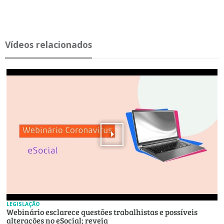
Ví­deos re­la­ci­o­nados
LEGISLAÇÃO
Webinário esclarece questões trabalhistas e possíveis
alterações no eSocial; reveja