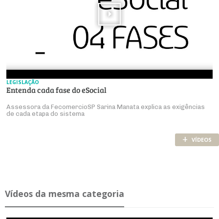
LEGISLAÇÃO
Entenda cada fase do eSocial
Assessora da FecomercioSP Sarina Manata explica as exigências
de cada etapa do sistema
+
VÍDEOS
Ví­deos da mesma ca­te­goria