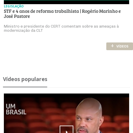
LEGISLAÇÃO
STF e 4 anos de reforma trabalhista | Rogério Marinho e
José Pastore
Ministro e presidente do CERT comentam sobre as ameaças à
modernização da CLT
+
VÍDEOS
Ví­deos po­pu­lares