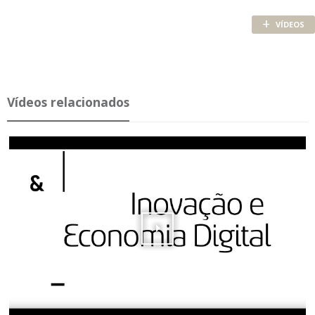
+
VÍDEOS
Ví­deos re­la­ci­o­nados