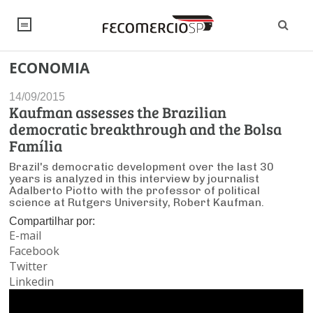
ECONOMIA
NOTÍCIAS
14/09/2015
Editorial
SINDICATOS
Kaufman assesses the Brazilian
democratic breakthrough and the Bolsa
Artigos
Economia
PESQUISAS
Família
Institucional
Brazil's democratic development over the last 30
Pesquisas
Legislação
FALE CONOSCO
years is analyzed in this interview by journalist
Debates Fecomercio-SP
Adalberto Piotto with the professor of political
Brasil
science at Rutgers University, Robert Kaufman.
Trabalho
Negócios
INSTITUCIONAL
PROJETOS ESPECIAIS:
Compartilhar por:
Internacional
Empresas
E-mail
Varejo
Sobre
UM BRASIL
Sustentabilidade
CONSELHOS
Modernização do Estado
Facebook
Arbitragem e Mediação
Twitter
UM BRASIL
Atacado
Imprensa
Economia Digital
Últimas Notícias
ESG
Conselho de Turismo
Linkedin
EMPRESAS
Reforma Tributária
Serviços
Negociações Coletivas
Inteligência Artificial
Conselho de Emprego e Relações do Trabalho
PROJETOS ESPECIAIS: