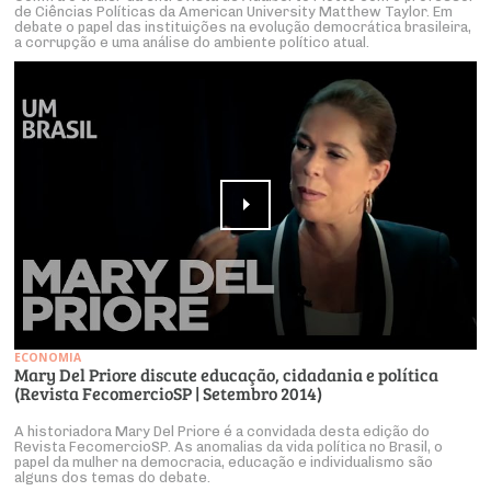
de Ciências Políticas da American University Matthew Taylor. Em
debate o papel das instituições na evolução democrática brasileira,
a corrupção e uma análise do ambiente político atual.
ECONOMIA
Mary Del Priore discute educação, cidadania e política
(Revista FecomercioSP | Setembro 2014)
A historiadora Mary Del Priore é a convidada desta edição do
Revista FecomercioSP. As anomalias da vida política no Brasil, o
papel da mulher na democracia, educação e individualismo são
alguns dos temas do debate.