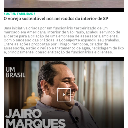
SUSTENTABILIDADE
O varejo sustentável nos mercados do interior de SP
Uma iniciativa criada por um funcionário terceirizado de um
mercado em Americana, interior de São Paulo, acabou servindo de
alicerce para a criação de uma empresa de assessoria ambiental.
Com o sucesso das práticas, a Ecosuporte expandiu seu trabalho.
Entre as ações propostas por Thiago Pietrobon, criador da
assessoria, estão o reúso e tratamento de água, reciclagem de lixo
e, principalmente, conscientização de funcionários e clientes.