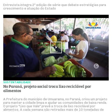
Entrevista integra 2ª edição de série que debate estratégias para
crescimento e atuação do Estado
SUSTENTABILIDADE
No Paraná, projeto social troca lixo reciclável por
alimentos
A Prefeitura do município de Umuarama, no Paraná, criou um projeto
para manter a cidade limpa e ajudar as comunidades de baixa renda.
O projeto "Lixo que Vale" prevê a troca de lixo reciclável por
alimentos. A cada semana são retiradas mais de 10 toneladas de