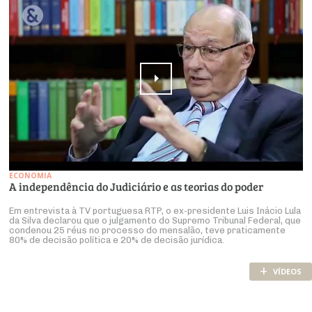
ECONOMIA
A independência do Judiciário e as teorias do poder
Em entrevista à TV portuguesa RTP, o ex-presidente Luis Inácio Lula
da Silva declarou que o julgamento do Supremo Tribunal Federal, que
condenou 25 réus no processo do mensalão, teve praticamente
80% de decisão política e 20% de decisão jurídica.
+
VÍDEOS