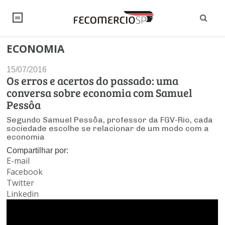
ECONOMIA
NOTÍCIAS
15/07/2016
Editorial
SINDICATOS
Os erros e acertos do passado: uma
conversa sobre economia com Samuel
Artigos
Economia
PESQUISAS
Pessôa
Institucional
Segundo Samuel Pessôa, professor da FGV-Rio, cada
Pesquisas
Legislação
FALE CONOSCO
sociedade escolhe se relacionar de um modo com a
Debates Fecomercio-SP
economia
Brasil
Trabalho
Compartilhar por:
Negócios
INSTITUCIONAL
PROJETOS ESPECIAIS:
E-mail
Internacional
Empresas
Facebook
Varejo
Sobre
UM BRASIL
Sustentabilidade
CONSELHOS
Modernização do Estado
Twitter
Arbitragem e Mediação
UM BRASIL
Linkedin
Atacado
Imprensa
Economia Digital
Últimas Notícias
ESG
Conselho de Turismo
EMPRESAS
Reforma Tributária
Serviços
Negociações Coletivas
Inteligência Artificial
Conselho de Emprego e Relações do Trabalho
PROJETOS ESPECIAIS: