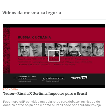
Ví­deos da mesma ca­te­goria
ECONOMIA
Teaser - Rússia X Ucrânia: Impactos para o Brasil
FecomercioSP convidou especialistas para debater os riscos do
conflito entre os países e como o Brasil pode ser afetado; reveja