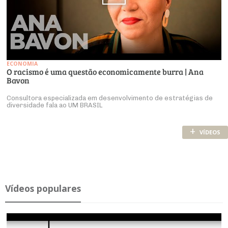
ECONOMIA
O racismo é uma questão economicamente burra | Ana
Bavon
Consultora especializada em desenvolvimento de estratégias de
diversidade fala ao UM BRASIL
+
VÍDEOS
Ví­deos po­pu­lares