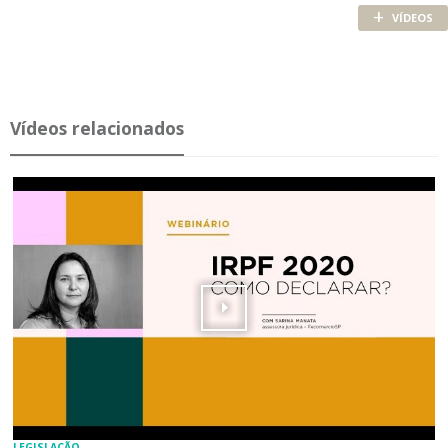
+
VÍDEOS
Ví­deos re­la­ci­o­nados
LEGISLAÇÃO