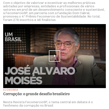
Com o objetivo de valorizar e incentivar as melhores práticas
adotadas por empresas, entidades e profissionais de vários
setores em prol de um desenvolvimento consciente e sustentável,
a FecomercioSP, em parceria com a Fundação Dom Cabral,
promoveu o 4º Prêmio Fecomercio de Sustentabilidade. No total,
foram 276 inscritos e 46 finalistas.
ECONOMIA
Corrupção: o grande desafio brasileiro
Neste Revista FecomercioSP, o tema central em debate é o
fenômeno da corrupção no Brasil.