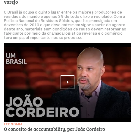
varejo
O Brasil já ocupa o quinto lugar entre os maiores produtores de
resíduos do mundo e apenas 3% de todo o lixo é reciclado. Com a
Política Nacional de Resíduos Sólidos, que foi promulgada em
dezembro de 2010 e que deve entrar em vigor a partir de agosto
deste ano, materiais sem condições de reuso devem retornar ao
fabricante por meio da chamada logística reversa e o comércio
terá um papel importante nesse processo.
ECONOMIA
O conceito de accountability, por João Cordeiro