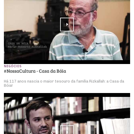
NEGÓCIOS
#NossaCultura - Casa da Bóia
Há 117 anos nascia o maior tesouro da família Rizkallah: a Casa da
Bóia!