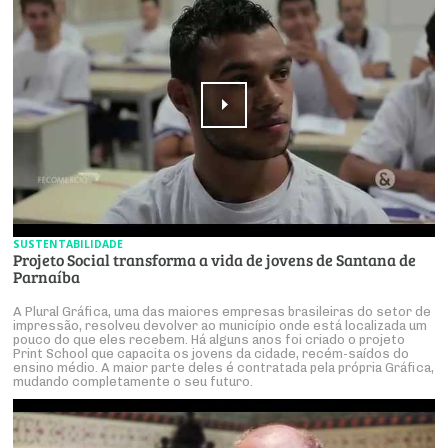
SUSTENTABILIDADE
Projeto Social transforma a vida de jovens de Santana de
Parnaíba
A Plural Gráfica, uma das maiores empresas brasileiras do setor de
impressão, resolveu devolver ao município onde está localizada um
pouco do que eles recebem. Há alguns anos foi criado o projeto
Print School que capacita os jovens da cidade, recém-saídos do
ensino médio. A maior parte deles é contratada pela própria Gráfica,
mudando completamente o seu futuro.