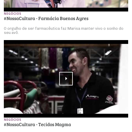
NEGÓCIOS
#NossaCultura - Farmácia Buenos Ayres
O orgulho de ser farmacêutica faz Marisa manter vivo o sonho do
seu avô.
NEGÓCIOS
#NossaCultura - Tecidos Magma