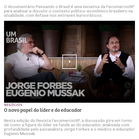
O documentário Pensando o Brasil é uma iniciativa da FecomercioSP
para analisar e discutir o contexto político-econômico brasileiro na
atualidade, com ênfase nos entraves burocráticos.
NEGÓCIOS
O novo papel do líder e do educador
Nesta edição do Revista FecomercioSP, a discussão gira em torno
de como a figura do líder se funde ao do educador, analisada com
profundidade pelo psicanalista Jorge Forbes e o médico e educador
Eugenio Mussak.