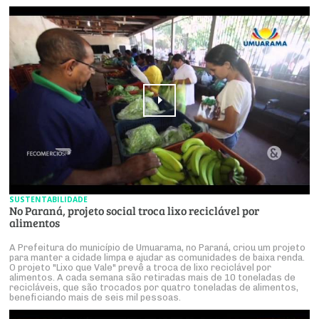
SUSTENTABILIDADE
No Paraná, projeto social troca lixo reciclável por
alimentos
A Prefeitura do município de Umuarama, no Paraná, criou um projeto
para manter a cidade limpa e ajudar as comunidades de baixa renda.
O projeto "Lixo que Vale" prevê a troca de lixo reciclável por
alimentos. A cada semana são retiradas mais de 10 toneladas de
recicláveis, que são trocados por quatro toneladas de alimentos,
beneficiando mais de seis mil pessoas.