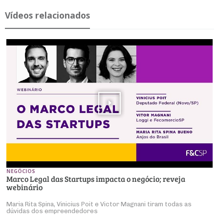
Ví­deos re­la­ci­o­nados
NEGÓCIOS
Marco Legal das Startups impacta o negócio; reveja
webinário
Maria Rita Spina, Vinicius Poit e Victor Magnani tiram todas as
dúvidas dos empreendedores