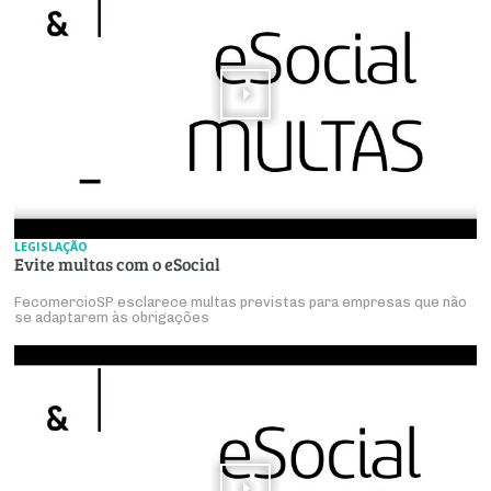
LEGISLAÇÃO
Evite multas com o eSocial
FecomercioSP esclarece multas previstas para empresas que não
se adaptarem às obrigações