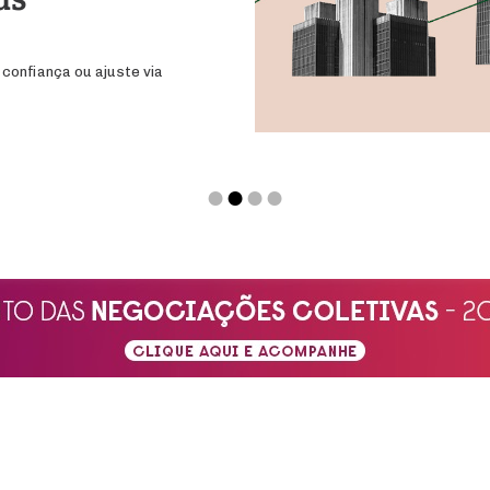
 confiança ou ajuste via
●
●
●
●