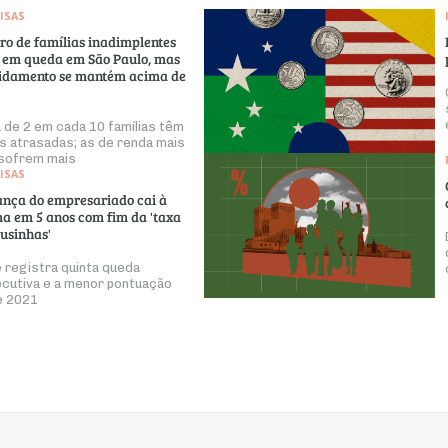
ISAS
o de famílias inadimplentes
 em queda em São Paulo, mas
idamento se mantém acima de
 de 2 em cada 10 famílias têm
s atrasadas; as de renda mais
 sofrem mais
ISAS
ança do empresariado cai à
a em 5 anos com fim da 'taxa
lusinhas'
e registra quinta queda
cutiva e a menor pontuação
e 2021