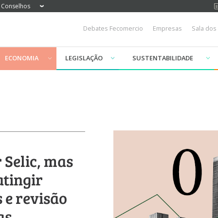
Conselhos
Debates Fecomercio
Empresas
Sala dos
ECONOMIA
LEGISLAÇÃO
SUSTENTABILIDADE
 Selic, mas
atingir
 e revisão
as