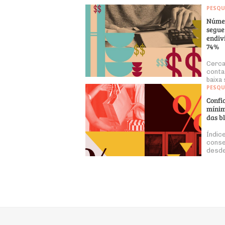
PESQU
Númer
segue
endiv
74%
Cerca
conta
baixa
PESQU
Confi
mínim
das b
Índic
conse
desd