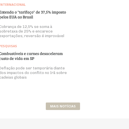
INTERNACIONAL
Entenda o "tarifaço" de 37,5% imposto
pelos EUA ao Brasil
Cobrança de 12,5% se soma à
sobretaxa de 25% e encarece
exportações; reversão é improvável
PESQUISAS
Combustíveis e carnes desaceleram
custo de vida em SP
Deflação pode ser temporária diante
dos impactos do conflito no Irã sobre
cadeias globais
MAIS NOTÍCIAS