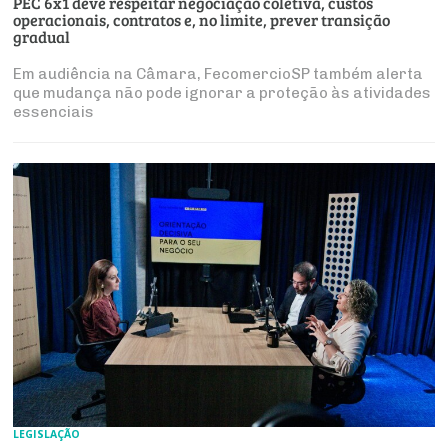
PEC 6x1 deve respeitar negociação coletiva, custos
operacionais, contratos e, no limite, prever transição
gradual
Em audiência na Câmara, FecomercioSP também alerta
que mudança não pode ignorar a proteção às atividades
essenciais
LEGISLAÇÃO