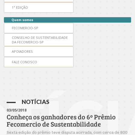
Produtos e Serviços
Turismo
Serviços
Conselho de Assuntos Tributários
1ª EDIÇÃO
Logística Reversa
Advocacy
SESC
PROJETOS ESPECIAIS:
Conselho Estadual de Defesa do Contribuinte
COP30
Quem somos
SENAC
Afixação de preços e fiscalização
FECOMERCIO-SP
Conselho de Economia Empresarial e Política
Cecomercio
CONSELHO DE SUSTENTABILIDADE
Conselho Superior de Direito
DA FECOMERCIO-SP
Licitações
Conselho do Comércio Atacadista
APOIADORES
Prêmio de Sustentabilidade
FALE CONOSCO
Conselho de Serviços
Conselho de Relações Internacionais
Conselho de Sustentabilidade
TÍCI
Conselho de Comércio Eletrônico
NOTÍCIAS
03/05/2018
Conheça os ganhadores do 6º Prêmio
Fecomercio de Sustentabilidade
Sexta edição do prêmio teve disputa acirrada, com cerca de 800