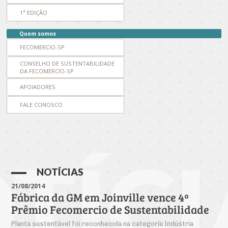
Produtos e Serviços
Turismo
Serviços
Conselho de Assuntos Tributários
1ª EDIÇÃO
Logística Reversa
Advocacy
SESC
PROJETOS ESPECIAIS:
Conselho Estadual de Defesa do Contribuinte
COP30
Quem somos
SENAC
Afixação de preços e fiscalização
FECOMERCIO-SP
Conselho de Economia Empresarial e Política
Cecomercio
CONSELHO DE SUSTENTABILIDADE
Conselho Superior de Direito
DA FECOMERCIO-SP
Licitações
Conselho do Comércio Atacadista
APOIADORES
Prêmio de Sustentabilidade
FALE CONOSCO
Conselho de Serviços
Conselho de Relações Internacionais
Conselho de Sustentabilidade
TÍCI
Conselho de Comércio Eletrônico
NOTÍCIAS
21/08/2014
Fábrica da GM em Joinville vence 4º
Prêmio Fecomercio de Sustentabilidade
Planta sustentável foi reconhecida na categoria Indústria