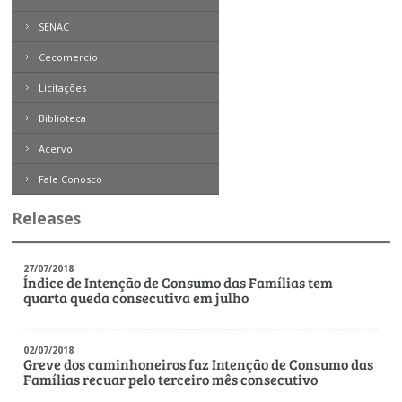
SENAC
Bibliotecários
Cecomercio
Comerciários
Licitações
Contabilistas
Biblioteca
Desenhistas
Acervo
Boletim Direito
Empregados em entidades
sindicais do comércio
Contemporâneo
Fale Conosco
Revista Problemas Brasileiros
Engenheiros
Releases
Tome Nota
Engenheiros Químicos
Livros
27/07/2018
Médicos Veterinários
Índice de Intenção de Consumo das Famílias tem
Expresso MEI
quarta queda consecutiva em julho
Motoristas
Nutricionistas
02/07/2018
Greve dos caminhoneiros faz Intenção de Consumo das
Secretárias
Famílias recuar pelo terceiro mês consecutivo