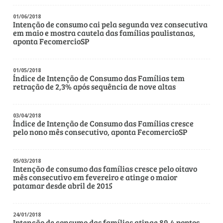
Técnicos de Segurança
01/06/2018
Técnicos Industriais
Intenção de consumo cai pela segunda vez consecutiva
em maio e mostra cautela das famílias paulistanas,
aponta FecomercioSP
Telefonistas
Vendedores e Viajantes
01/05/2018
Índice de Intenção de Consumo das Famílias tem
retração de 2,3% após sequência de nove altas
03/04/2018
Índice de Intenção de Consumo das Famílias cresce
pelo nono mês consecutivo, aponta FecomercioSP
05/03/2018
Intenção de consumo das famílias cresce pelo oitavo
mês consecutivo em fevereiro e atinge o maior
patamar desde abril de 2015
24/01/2018
Intenção de consumo das famílias atinge 89,4 pontos