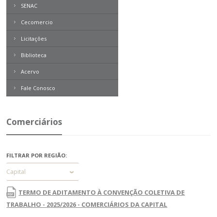
SENAC
Cecomercio
Licitações
Biblioteca
Acervo
Boletim Direito
Contemporâneo
Fale Conosco
Revista Problemas Brasileiros
Tome Nota
Comerciários
Livros
Expresso MEI
FILTRAR POR REGIÃO:
Capital
TERMO DE ADITAMENTO À CONVENÇÃO COLETIVA DE
TRABALHO - 2025/2026 - COMERCIÁRIOS DA CAPITAL