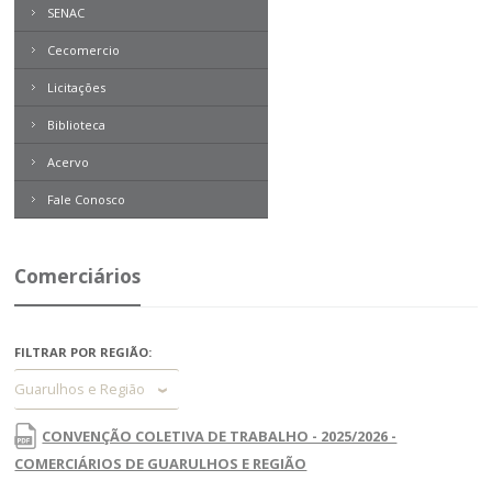
SENAC
Cecomercio
Licitações
Biblioteca
Acervo
Boletim Direito
Contemporâneo
Fale Conosco
Revista Problemas Brasileiros
Tome Nota
Comerciários
Livros
Expresso MEI
FILTRAR POR REGIÃO:
Guarulhos e Região
CONVENÇÃO COLETIVA DE TRABALHO - 2025/2026 -
COMERCIÁRIOS DE GUARULHOS E REGIÃO