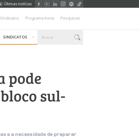
Últimas notícias
 Sindicatos
Programa Inova
Pesquisas
SINDICATOS
a pode
 bloco sul-
ias e a necessidade de preparar