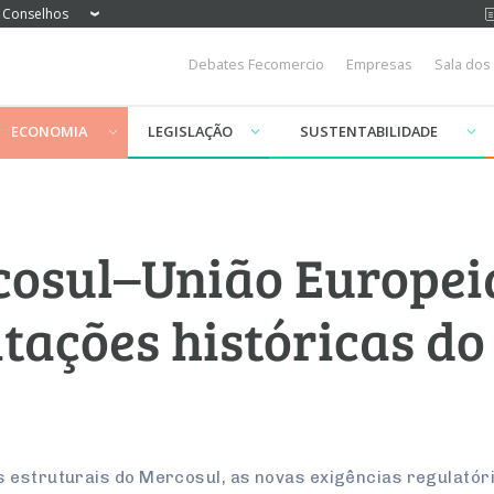
Conselhos
Debates Fecomercio
Empresas
Sala dos
ECONOMIA
LEGISLAÇÃO
SUSTENTABILIDADE
osul–União Europei
itações históricas do
 estruturais do Mercosul, as novas exigências regulatór