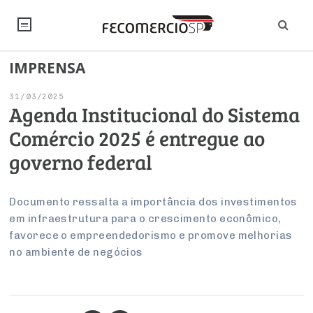
IMPRENSA
NOTÍCIAS
31/03/2025
Editorial
SINDICATOS
Agenda Institucional do Sistema
Comércio 2025 é entregue ao
Artigos
Economia
PESQUISAS
governo federal
Institucional
Pesquisas
Legislação
FALE CONOSCO
Debates Fecomercio-SP
Brasil
Documento ressalta a importância dos investimentos
Trabalho
Negócios
INSTITUCIONAL
em infraestrutura para o crescimento econômico,
PROJETOS ESPECIAIS:
Internacional
Empresas
favorece o empreendedorismo e promove melhorias
Varejo
Sobre
UM BRASIL
Sustentabilidade
CONSELHOS
Modernização do Estado
no ambiente de negócios
Arbitragem e Mediação
UM BRASIL
Atacado
Imprensa
Economia Digital
Últimas Notícias
ESG
Conselho de Turismo
EMPRESAS
Reforma Tributária
Serviços
Negociações Coletivas
Inteligência Artificial
Conselho de Emprego e Relações do Trabalho
PROJETOS ESPECIAIS: