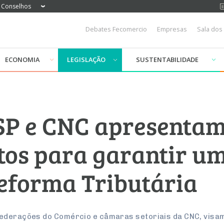
Conselhos
Debates Fecomercio
Empresas
Sala dos
ECONOMIA
LEGISLAÇÃO
SUSTENTABILIDADE
P e CNC apresentam
itos para garantir u
eforma Tributária
Federações do Comércio e câmaras setoriais da CNC, vis