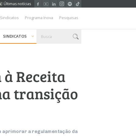
Últimas notícias
 Sindicatos
Programa Inova
Pesquisas
SINDICATOS
 à Receita
ma transição
am aprimorar a regulamentação da