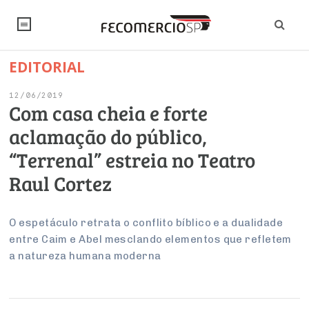
EDITORIAL
NOTÍCIAS
12/06/2019
Editorial
SINDICATOS
Com casa cheia e forte
aclamação do público,
Artigos
Economia
PESQUISAS
“Terrenal” estreia no Teatro
Institucional
Pesquisas
Legislação
FALE CONOSCO
Raul Cortez
Debates Fecomercio-SP
Brasil
Trabalho
Negócios
INSTITUCIONAL
PROJETOS ESPECIAIS:
Internacional
O espetáculo retrata o conflito bíblico e a dualidade
Empresas
entre Caim e Abel mesclando elementos que refletem
Varejo
Sobre
UM BRASIL
Sustentabilidade
CONSELHOS
Modernização do Estado
Arbitragem e Mediação
a natureza humana moderna
UM BRASIL
Atacado
Imprensa
Economia Digital
Últimas Notícias
ESG
Conselho de Turismo
EMPRESAS
Reforma Tributária
Serviços
Negociações Coletivas
Inteligência Artificial
Conselho de Emprego e Relações do Trabalho
PROJETOS ESPECIAIS: