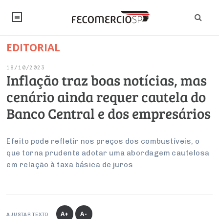
EDITORIAL
NOTÍCIAS
18/10/2023
Editorial
SINDICATOS
Inflação traz boas notícias, mas
cenário ainda requer cautela do
Artigos
Economia
PESQUISAS
Banco Central e dos empresários
Institucional
Pesquisas
Legislação
FALE CONOSCO
Debates Fecomercio-SP
Brasil
Efeito pode refletir nos preços dos combustíveis, o
Trabalho
Negócios
INSTITUCIONAL
que torna prudente adotar uma abordagem cautelosa
PROJETOS ESPECIAIS:
Internacional
Empresas
em relação à taxa básica de juros
Varejo
Sobre
UM BRASIL
Sustentabilidade
CONSELHOS
Modernização do Estado
Arbitragem e Mediação
UM BRASIL
Atacado
Imprensa
Economia Digital
Últimas Notícias
ESG
Conselho de Turismo
EMPRESAS
Reforma Tributária
Serviços
Negociações Coletivas
Inteligência Artificial
Conselho de Emprego e Relações do Trabalho
A+
A-
AJUSTAR TEXTO
PROJETOS ESPECIAIS: