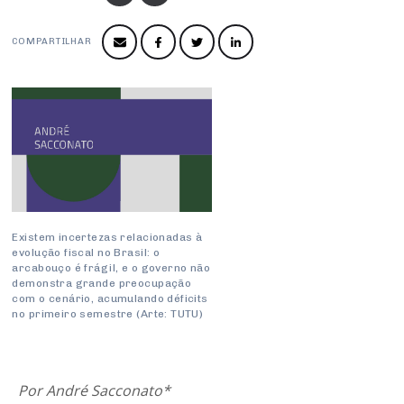
Produtos e Serviços
Turismo
Serviços
Conselho de Assuntos Tributários
Logística Reversa
Advocacy
SESC
COMPARTILHAR
PROJETOS ESPECIAIS:
Conselho Estadual de Defesa do Contribuinte
COP30
SENAC
Afixação de preços e fiscalização
Conselho de Economia Empresarial e Política
Cecomercio
Conselho Superior de Direito
Licitações
Conselho do Comércio Atacadista
Prêmio de Sustentabilidade
Conselho de Serviços
Conselho de Relações Internacionais
Existem incertezas relacionadas à
evolução fiscal no Brasil: o
Conselho de Sustentabilidade
arcabouço é frágil, e o governo não
demonstra grande preocupação
Conselho de Comércio Eletrônico
com o cenário, acumulando déficits
no primeiro semestre (Arte: TUTU)
Por André Sacconato*