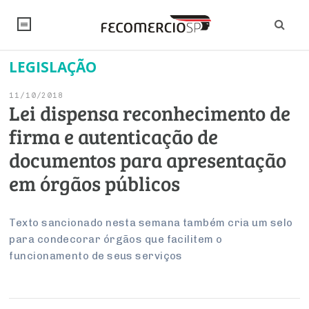
LEGISLAÇÃO
NOTÍCIAS
11/10/2018
Editorial
SINDICATOS
Lei dispensa reconhecimento de
firma e autenticação de
Artigos
Economia
PESQUISAS
documentos para apresentação
Institucional
Pesquisas
Legislação
FALE CONOSCO
em órgãos públicos
Debates Fecomercio-SP
Brasil
Trabalho
Negócios
INSTITUCIONAL
PROJETOS ESPECIAIS:
Internacional
Texto sancionado nesta semana também cria um selo
Empresas
para condecorar órgãos que facilitem o
Varejo
Sobre
UM BRASIL
Sustentabilidade
CONSELHOS
Modernização do Estado
Arbitragem e Mediação
funcionamento de seus serviços
UM BRASIL
Atacado
Imprensa
Economia Digital
Últimas Notícias
ESG
Conselho de Turismo
EMPRESAS
Reforma Tributária
Serviços
Negociações Coletivas
Inteligência Artificial
Conselho de Emprego e Relações do Trabalho
PROJETOS ESPECIAIS: