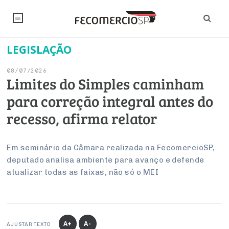
LEGISLAÇÃO
NOTÍCIAS
08/07/2026
Editorial
SINDICATOS
Limites do Simples caminham
para correção integral antes do
Artigos
Economia
PESQUISAS
recesso, afirma relator
Institucional
Pesquisas
Legislação
FALE CONOSCO
Debates Fecomercio-SP
Brasil
Em seminário da Câmara realizada na FecomercioSP,
Trabalho
Negócios
INSTITUCIONAL
deputado analisa ambiente para avanço e defende
PROJETOS ESPECIAIS:
Internacional
Empresas
atualizar todas as faixas, não só o MEI
Varejo
Sobre
UM BRASIL
Sustentabilidade
CONSELHOS
Modernização do Estado
Arbitragem e Mediação
UM BRASIL
Atacado
Imprensa
Economia Digital
Últimas Notícias
ESG
Conselho de Turismo
EMPRESAS
Reforma Tributária
Serviços
Negociações Coletivas
Inteligência Artificial
Conselho de Emprego e Relações do Trabalho
A+
A-
AJUSTAR TEXTO
PROJETOS ESPECIAIS: