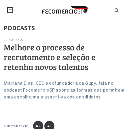
PODCASTS
NOTÍCIAS
21/01/2021
Editorial
SINDICATOS
Melhore o processo de
recrutamento e seleção e
Artigos
Economia
PESQUISAS
retenha novos talentos
Institucional
Pesquisas
Legislação
FALE CONOSCO
Debates Fecomercio-SP
Brasil
Mariana Dias, CEO e cofundadora da Gupy, fala no
Trabalho
Negócios
INSTITUCIONAL
podcast FecomercioSP sobre as formas que permitem
PROJETOS ESPECIAIS:
Internacional
Empresas
uma escolha mais assertiva dos candidatos
Varejo
Sobre
UM BRASIL
Sustentabilidade
CONSELHOS
Modernização do Estado
Arbitragem e Mediação
UM BRASIL
Atacado
Imprensa
Economia Digital
Últimas Notícias
ESG
Conselho de Turismo
EMPRESAS
Reforma Tributária
Serviços
Negociações Coletivas
Inteligência Artificial
Conselho de Emprego e Relações do Trabalho
A+
A-
AJUSTAR TEXTO
PROJETOS ESPECIAIS: