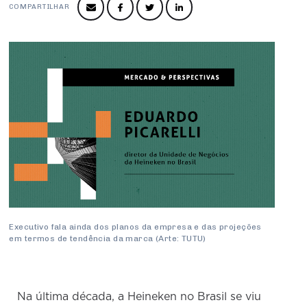
Produtos e Serviços
Turismo
Serviços
COMPARTILHAR
Conselho de Assuntos Tributários
Logística Reversa
Advocacy
SESC
PROJETOS ESPECIAIS:
Conselho Estadual de Defesa do Contribuinte
COP30
SENAC
Afixação de preços e fiscalização
Conselho de Economia Empresarial e Política
Cecomercio
Conselho Superior de Direito
Licitações
Conselho do Comércio Atacadista
Prêmio de Sustentabilidade
Conselho de Serviços
Conselho de Relações Internacionais
Conselho de Sustentabilidade
Conselho de Comércio Eletrônico
Executivo fala ainda dos planos da empresa e das projeções
em termos de tendência da marca (Arte: TUTU)
Na última década, a Heineken no Brasil se viu