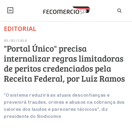
EDITORIAL
NOTÍCIAS
05/03/2018
Editorial
SINDICATOS
"Portal Único" precisa
internalizar regras limitadoras
Artigos
Economia
PESQUISAS
de peritos credenciados pela
Institucional
Pesquisas
Legislação
FALE CONOSCO
Receita Federal, por Luiz Ramos
Debates Fecomercio-SP
Brasil
Trabalho
Negócios
INSTITUCIONAL
PROJETOS ESPECIAIS:
Internacional
“O sistema reduzirá as atuais desconfianças e
Empresas
prevenirá fraudes, crimes e abusos na cobrança dos
Varejo
Sobre
UM BRASIL
Sustentabilidade
CONSELHOS
Modernização do Estado
Arbitragem e Mediação
valores dos laudos e pareceres técnicos”, diz
UM BRASIL
Atacado
Imprensa
Economia Digital
presidente do Sindicomis
Últimas Notícias
ESG
Conselho de Turismo
EMPRESAS
Reforma Tributária
Serviços
Negociações Coletivas
Inteligência Artificial
Conselho de Emprego e Relações do Trabalho
PROJETOS ESPECIAIS: