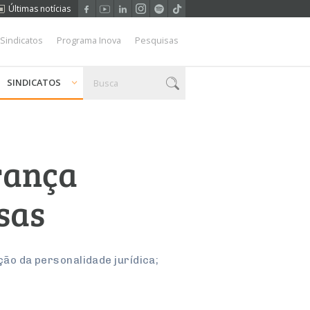
Últimas notícias
 Sindicatos
Programa Inova
Pesquisas
SINDICATOS
urança
sas
o da personalidade jurídica;