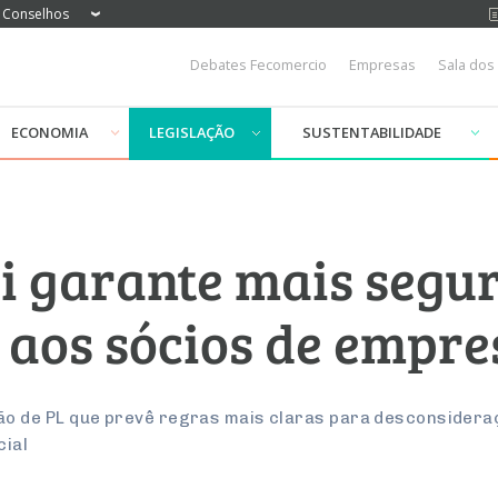
Conselhos
Debates Fecomercio
Empresas
Sala dos
ECONOMIA
LEGISLAÇÃO
SUSTENTABILIDADE
lei garante mais seg
 aos sócios de empre
de PL que prevê regras mais claras para desconsideraçã
cial