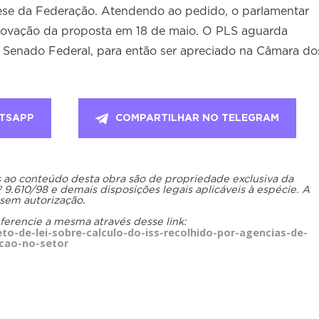
 tese da Federação. Atendendo ao pedido, o parlamentar
aprovação da proposta em 18 de maio. O PLS aguarda
o Senado Federal, para então ser apreciado na Câmara do
TSAPP
COMPARTILHAR NO TELEGRAM
os ao conteúdo desta obra são de propriedade exclusiva da
.610/98 e demais disposições legais aplicáveis à espécie. A
 sem autorização.
eferencie a mesma através desse link:
o-de-lei-sobre-calculo-do-iss-recolhido-por-agencias-de-
acao-no-setor