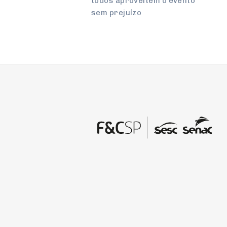
todos apro­veitem o evento
sem pre­juízo