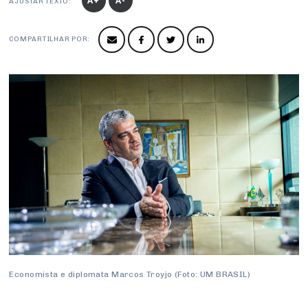
A+
A-
AJUSTAR TEXTO:
Conselho de Sustentabilidade
COMPARTILHAR POR:
Conselho de Comércio Eletrônico
Economista e diplomata Marcos Troyjo (Foto: UM BRASIL)