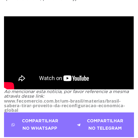
Ao mencionar esta notícia, por favor referencie a mesma
através desse link:
www.fecomercio.com.br/um-brasil/materias/brasil-
sabera-tirar-proveito-da-reconfiguracao-economica-
global
COMPARTILHAR
COMPARTILHAR
NO WHATSAPP
NO TELEGRAM