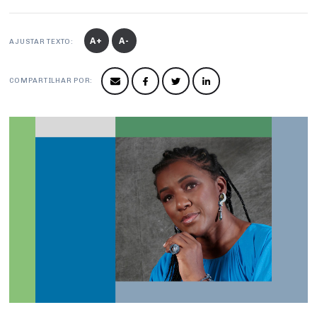
Conselho de Sustentabilidade
A+
A-
Conselho de Comércio Eletrônico
AJUSTAR TEXTO:
COMPARTILHAR POR: