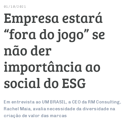
Conselho de Emprego e Relações do Trabalho
Serviços
Negociações Coletivas
Reforma Tributária
Economia Digital
01/10/2021
Empresa estará
UM BRASIL
PROJETOS ESPECIAIS:
Advocacy
Conselho de Assuntos Tributários
Turismo
Serviços
Inteligência Artificial
Logística Reversa
“fora do jogo” se
Conselho Estadual de Defesa do Contribuinte
SESC
COP30
não der
PROJETOS ESPECIAIS:
Conselho de Economia Empresarial e Política
SENAC
Afixação de preços e fiscalização
importância ao
Conselho Superior de Direito
Cecomercio
social do ESG
Conselho do Comércio Atacadista
Licitações
Conselho de Serviços
Prêmio de Sustentabilidade
Em entrevista ao UM BRASIL, a CEO da RM Consulting,
Rachel Maia, avalia necessidade da diversidade na
Conselho de Relações Internacionais
criação de valor das marcas