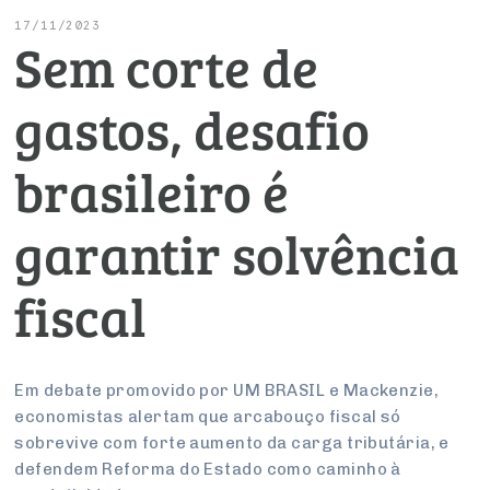
Conselho de Emprego e Relações do Trabalho
Serviços
Negociações Coletivas
Reforma Tributária
Economia Digital
17/11/2023
Sem corte de
UM BRASIL
PROJETOS ESPECIAIS:
Advocacy
Conselho de Assuntos Tributários
Turismo
Serviços
Inteligência Artificial
Logística Reversa
gastos, desafio
Conselho Estadual de Defesa do Contribuinte
SESC
COP30
brasileiro é
PROJETOS ESPECIAIS:
Conselho de Economia Empresarial e Política
SENAC
Afixação de preços e fiscalização
garantir solvência
Conselho Superior de Direito
Cecomercio
fiscal
Conselho do Comércio Atacadista
Licitações
Conselho de Serviços
Prêmio de Sustentabilidade
Em debate promovido por UM BRASIL e Mackenzie,
economistas alertam que arcabouço fiscal só
Conselho de Relações Internacionais
sobrevive com forte aumento da carga tributária, e
defendem Reforma do Estado como caminho à